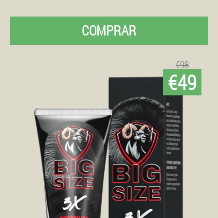
COMPRAR
€98
€49