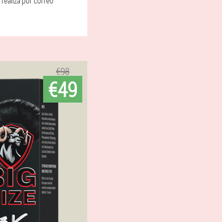
realiza por correo
€98
€49