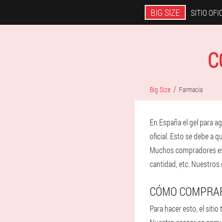
BIG SIZE
SITIO OFI
C
Big Size
Farmacia
En España el gel para ag
oficial. Esto se debe a q
Muchos compradores está
cantidad, etc. Nuestros
CÓMO COMPRAR
Para hacer esto, el siti