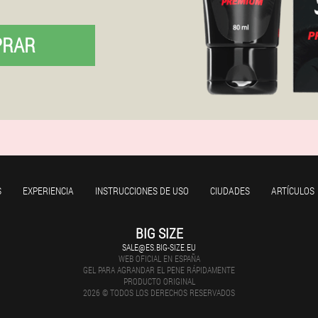
PRAR
S
EXPERIENCIA
INSTRUCCIONES DE USO
CIUDADES
ARTÍCULOS
BIG SIZE
SALE@ES.BIG-SIZE.EU
WEB OFICIAL EN ESPAÑA
GEL PARA AGRANDAR EL PENE RÁPIDAMENTE
PRODUCTO ORIGINAL
2026 © TODOS LOS DERECHOS RESERVADOS