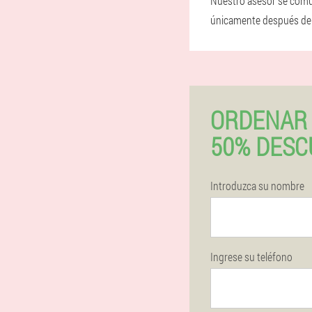
Nuestro asesor se comun
únicamente después de r
ORDENAR 
50% DESC
Introduzca su nombre
Ingrese su teléfono