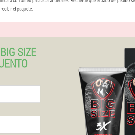
icará con usted para aclarar detalles. Recuerde que el pago del pedido se 
ecibir el paquete.
BIG SIZE
UENTO