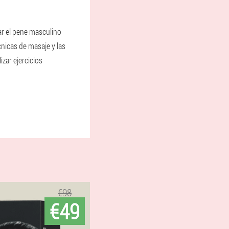
 el pene masculino
cnicas de masaje y las
izar ejercicios
€98
€49