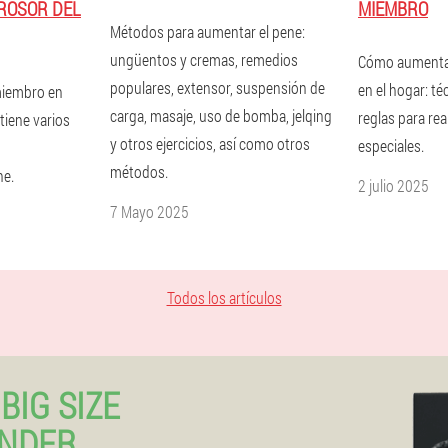
ROSOR DEL
MIEMBRO
Métodos para aumentar el pene:
ungüentos y cremas, remedios
Cómo aumentar
populares, extensor, suspensión de
en el hogar: té
iembro en
carga, masaje, uso de bomba, jelqing
reglas para real
tiene varios
y otros ejercicios, así como otros
especiales.
métodos.
ne.
2 julio 2025
7 Mayo 2025
Todos los artículos
BIG SIZE
ANDER