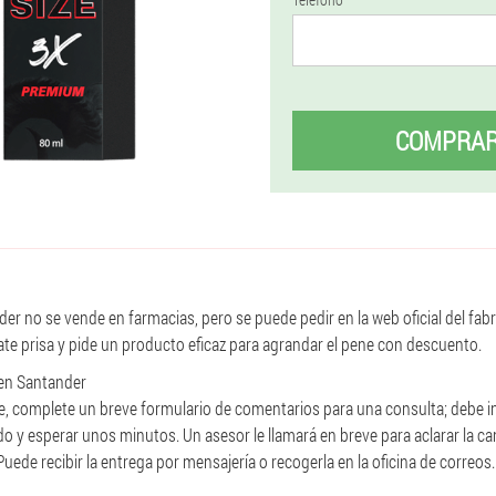
COMPRA
nder no se vende en farmacias, pero se puede pedir en la web oficial del fab
ate prisa y pide un producto eficaz para agrandar el pene con descuento.
 en Santander
Size, complete un breve formulario de comentarios para una consulta; debe 
do y esperar unos minutos. Un asesor le llamará en breve para aclarar la c
Puede recibir la entrega por mensajería o recogerla en la oficina de correos.