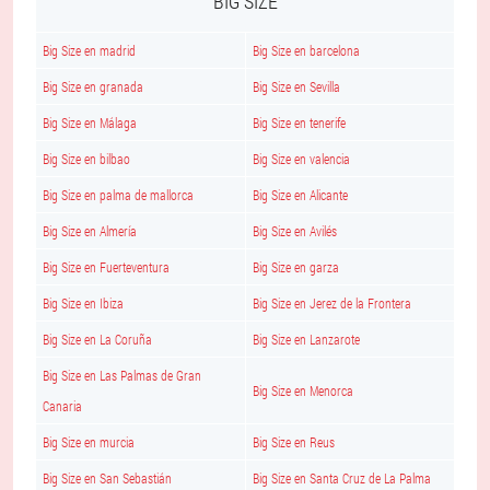
BIG SIZE
Big Size en madrid
Big Size en barcelona
Big Size en granada
Big Size en Sevilla
Big Size en Málaga
Big Size en tenerife
Big Size en bilbao
Big Size en valencia
Big Size en palma de mallorca
Big Size en Alicante
Big Size en Almería
Big Size en Avilés
Big Size en Fuerteventura
Big Size en garza
Big Size en Ibiza
Big Size en Jerez de la Frontera
Big Size en La Coruña
Big Size en Lanzarote
Big Size en Las Palmas de Gran
Big Size en Menorca
Canaria
Big Size en murcia
Big Size en Reus
Big Size en San Sebastián
Big Size en Santa Cruz de La Palma