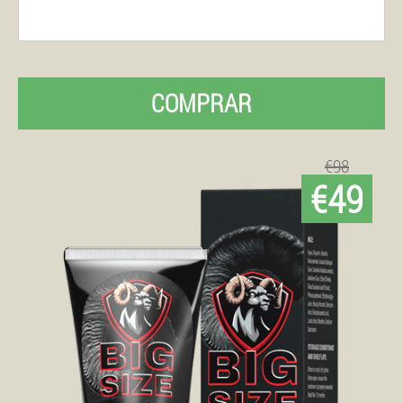
COMPRAR
€98
€49