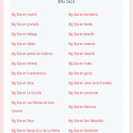
BIG SIZE
Big Size en madrid
Big Size en barcelona
Big Size en granada
Big Size en Sevilla
Big Size en Málaga
Big Size en tenerife
Big Size en bilbao
Big Size en valencia
Big Size en palma de mallorca
Big Size en Alicante
Big Size en Almería
Big Size en Avilés
Big Size en Fuerteventura
Big Size en garza
Big Size en Ibiza
Big Size en Jerez de la Frontera
Big Size en La Coruña
Big Size en Lanzarote
Big Size en Las Palmas de Gran
Big Size en Menorca
Canaria
Big Size en Reus
Big Size en San Sebastián
Big Size en Santa Cruz de La Palma
Big Size en Santander