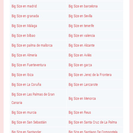
Big Size en madrid
Big Size en barcelona
Big Size en granada
Big Size en Sevilla
Big Size en Málaga
Big Size en tenerife
Big Size en bilbao
Big Size en valencia
Big Size en palma de mallorca
Big Size en Alicante
Big Size en Almería
Big Size en Avilés
Big Size en Fuerteventura
Big Size en garza
Big Size en Ibiza
Big Size en Jerez de la Frontera
Big Size en La Coruña
Big Size en Lanzarote
Big Size en Las Palmas de Gran
Big Size en Menorca
Canaria
Big Size en murcia
Big Size en Reus
Big Size en San Sebastián
Big Size en Santa Cruz de La Palma
Big Size en Santander
Big Size en Santiago De Compostela