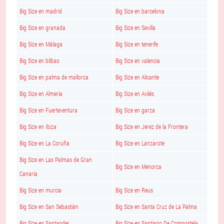
Big Size en madrid
Big Size en barcelona
Big Size en granada
Big Size en Sevilla
Big Size en Málaga
Big Size en tenerife
Big Size en bilbao
Big Size en valencia
Big Size en palma de mallorca
Big Size en Alicante
Big Size en Almería
Big Size en Avilés
Big Size en Fuerteventura
Big Size en garza
Big Size en Ibiza
Big Size en Jerez de la Frontera
Big Size en La Coruña
Big Size en Lanzarote
Big Size en Las Palmas de Gran
Big Size en Menorca
Canaria
Big Size en murcia
Big Size en Reus
Big Size en San Sebastián
Big Size en Santa Cruz de La Palma
Big Size en Santander
Big Size en Santiago De Compostela